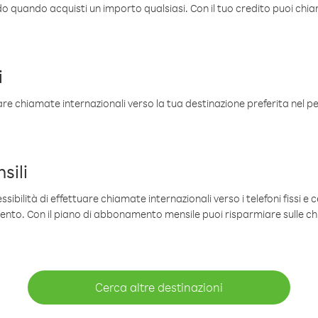
ldo quando acquisti un importo qualsiasi. Con il tuo credito puoi chia
i
are chiamate internazionali verso la tua destinazione preferita nel per
sili
sibilità di effettuare chiamate internazionali verso i telefoni fissi e c
mento. Con il piano di abbonamento mensile puoi risparmiare sulle c
Cerca altre destinazioni