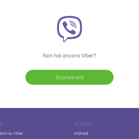
Non hai ancora Viber?
Scarica ora
DA
SCARICA
ioni su Viber
Android