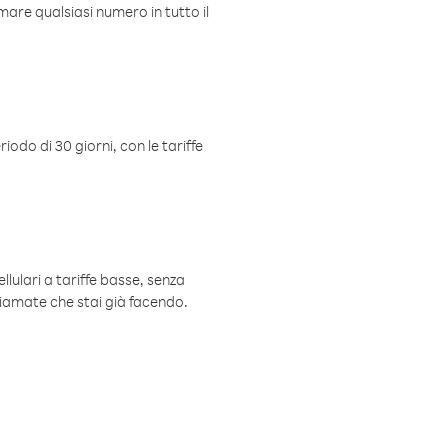
mare qualsiasi numero in tutto il
iodo di 30 giorni, con le tariffe
ellulari a tariffe basse, senza
hiamate che stai già facendo.