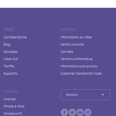
VIBER
AZIENDA
Caratteristiche
Informazioni su Viber
Blog
Centro marchio
Sicurezza
Carriere
Viber Out
Termini e informative
Tariffe
Informativa sulla privacy
Supporto
Customer Complaints Code
SCARICA
Italiano
Android
iPhone & iPad
Windows PC