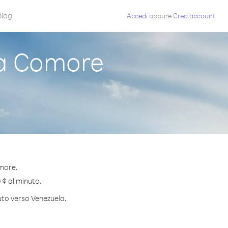
Blog
Accedi
oppure
Crea account
a Comore
omore.
 ¢ al minuto.
nuto verso Venezuela.