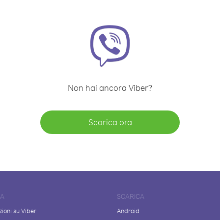
Non hai ancora Viber?
Scarica ora
DA
SCARICA
ioni su Viber
Android