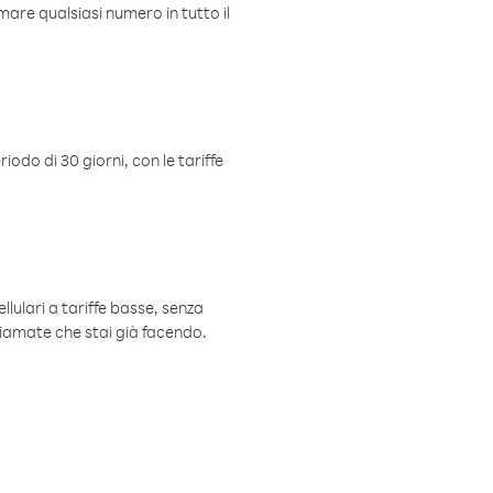
mare qualsiasi numero in tutto il
iodo di 30 giorni, con le tariffe
ellulari a tariffe basse, senza
hiamate che stai già facendo.