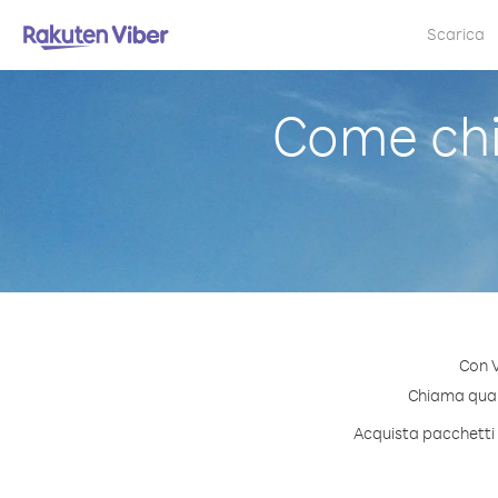
Scarica
Come ch
Con V
Chiama quals
Acquista pacchetti d