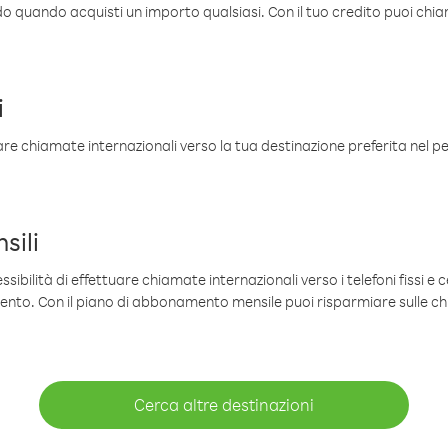
ldo quando acquisti un importo qualsiasi. Con il tuo credito puoi chia
i
are chiamate internazionali verso la tua destinazione preferita nel per
sili
sibilità di effettuare chiamate internazionali verso i telefoni fissi e c
mento. Con il piano di abbonamento mensile puoi risparmiare sulle c
Cerca altre destinazioni