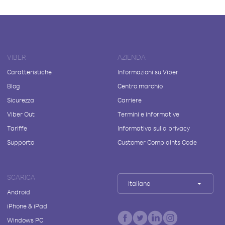
VIBER
AZIENDA
Caratteristiche
Informazioni su Viber
Blog
Centro marchio
Sicurezza
Carriere
Viber Out
Termini e informative
Tariffe
Informativa sulla privacy
Supporto
Customer Complaints Code
SCARICA
Italiano
Android
iPhone & iPad
Windows PC