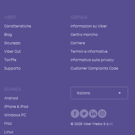
VIBER
AZIENDA
Caratteristiche
Informazioni su Viber
Blog
Centro marchio
Sicurezza
Carriere
Viber Out
Termini e informative
Tariffe
Informativa sulla privacy
Supporto
Customer Complaints Code
SCARICA
Italiano
Android
iPhone & iPad
Windows PC
Mac
©
2026
Viber Media S.à r.l.
Linux