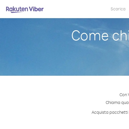
Scarica
Come chi
Con V
Chiama quals
Acquista pacchetti d