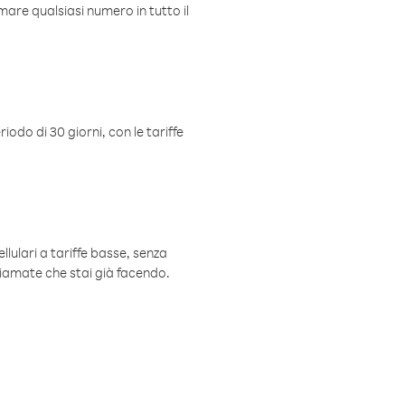
mare qualsiasi numero in tutto il
iodo di 30 giorni, con le tariffe
ellulari a tariffe basse, senza
hiamate che stai già facendo.