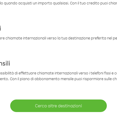
ldo quando acquisti un importo qualsiasi. Con il tuo credito puoi chia
i
are chiamate internazionali verso la tua destinazione preferita nel per
sili
sibilità di effettuare chiamate internazionali verso i telefoni fissi e c
mento. Con il piano di abbonamento mensile puoi risparmiare sulle c
Cerca altre destinazioni