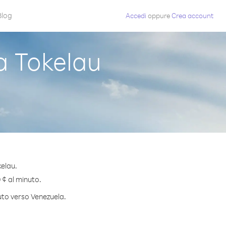
Blog
Accedi
oppure
Crea account
a Tokelau
kelau.
 ¢ al minuto.
nuto verso Venezuela.