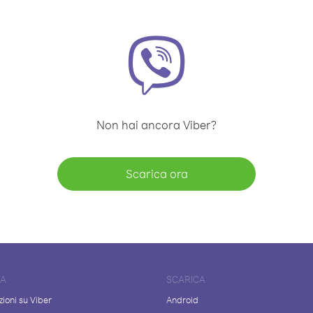
Non hai ancora Viber?
Scarica ora
DA
SCARICA
ioni su Viber
Android