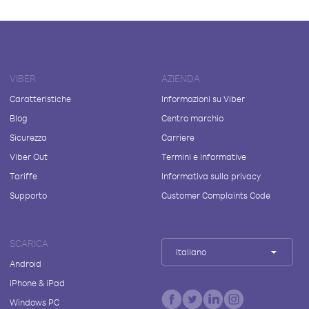
VIBER
AZIENDA
Caratteristiche
Informazioni su Viber
Blog
Centro marchio
Sicurezza
Carriere
Viber Out
Termini e informative
Tariffe
Informativa sulla privacy
Supporto
Customer Complaints Code
SCARICA
Italiano
Android
iPhone & iPad
Windows PC