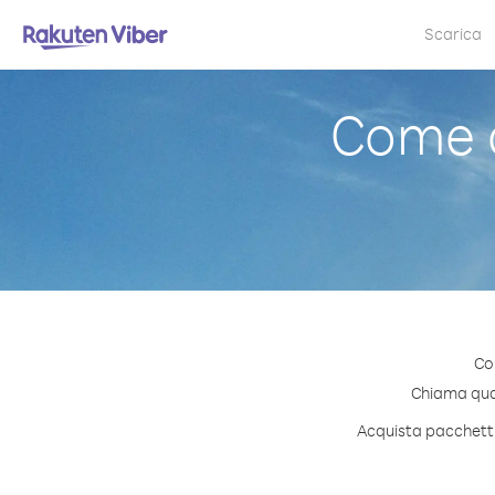
Scarica
Come c
Co
Chiama quals
Acquista pacchetti 