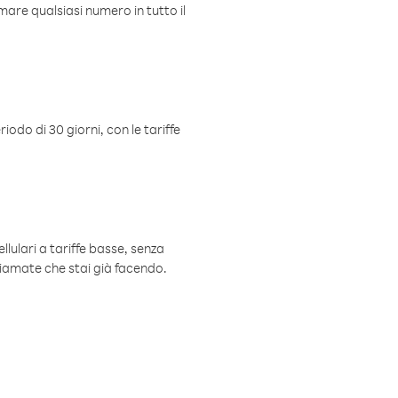
mare qualsiasi numero in tutto il
iodo di 30 giorni, con le tariffe
ellulari a tariffe basse, senza
hiamate che stai già facendo.