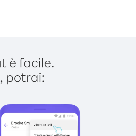
è facile.
 potrai: