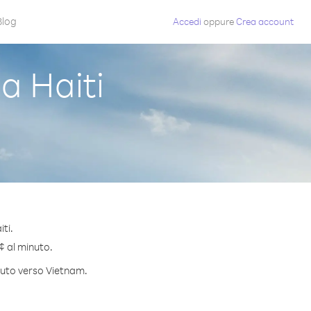
Blog
Accedi
oppure
Crea account
a Haiti
ti.
 ¢ al minuto.
inuto verso Vietnam.