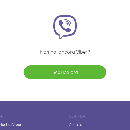
Non hai ancora Viber?
Scarica ora
DA
SCARICA
ioni su Viber
Android