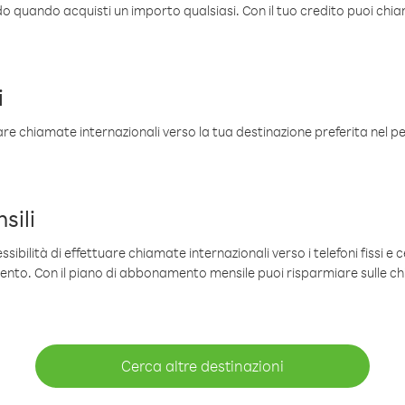
ldo quando acquisti un importo qualsiasi. Con il tuo credito puoi chia
i
are chiamate internazionali verso la tua destinazione preferita nel per
sili
sibilità di effettuare chiamate internazionali verso i telefoni fissi e c
mento. Con il piano di abbonamento mensile puoi risparmiare sulle c
Cerca altre destinazioni