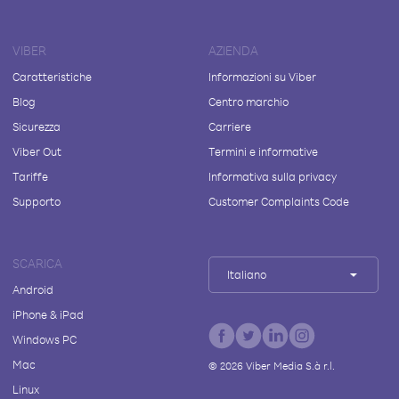
VIBER
AZIENDA
Caratteristiche
Informazioni su Viber
Blog
Centro marchio
Sicurezza
Carriere
Viber Out
Termini e informative
Tariffe
Informativa sulla privacy
Supporto
Customer Complaints Code
SCARICA
Italiano
Android
iPhone & iPad
Windows PC
Mac
©
2026
Viber Media S.à r.l.
Linux