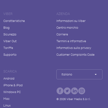
VIBER
AZIENDA
Caratteristiche
Informazioni su Viber
Blog
Centro marchio
Sicurezza
Carriere
Viber Out
Termini e informative
Tariffe
Informativa sulla privacy
Supporto
Customer Complaints Code
SCARICA
Italiano
Android
iPhone & iPad
Windows PC
Mac
©
2026
Viber Media S.à r.l.
Linux