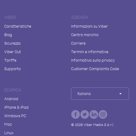
VIBER
AZIENDA
Caratteristiche
Informazioni su Viber
Blog
Centro marchio
Sicurezza
Carriere
Viber Out
Termini e informative
Tariffe
Informativa sulla privacy
Supporto
Customer Complaints Code
SCARICA
Italiano
Android
iPhone & iPad
Windows PC
Mac
©
2026
Viber Media S.à r.l.
Linux