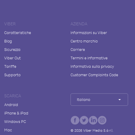
VIBER
AZIENDA
Caratteristiche
Informazioni su Viber
Blog
Centro marchio
Sicurezza
Carriere
Viber Out
Termini e informative
Tariffe
Informativa sulla privacy
Supporto
Customer Complaints Code
SCARICA
Italiano
Android
iPhone & iPad
Windows PC
Mac
©
2026
Viber Media S.à r.l.