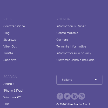
VIBER
AZIENDA
Caratteristiche
Informazioni su Viber
Blog
Centro marchio
Sicurezza
Carriere
Viber Out
Termini e informative
Tariffe
Informativa sulla privacy
Supporto
Customer Complaints Code
SCARICA
Italiano
Android
iPhone & iPad
Windows PC
Mac
©
2026
Viber Media S.à r.l.