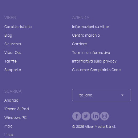
VIBER
AZIENDA
Caratteristiche
Informazioni su Viber
Blog
Centro marchio
Sicurezza
Carriere
Viber Out
Termini e informative
Tariffe
Informativa sulla privacy
Supporto
Customer Complaints Code
SCARICA
Italiano
Android
iPhone & iPad
Windows PC
Mac
©
2026
Viber Media S.à r.l.
Linux