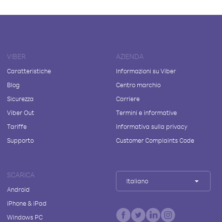
VIBER
AZIENDA
Caratteristiche
Informazioni su Viber
Blog
Centro marchio
Sicurezza
Carriere
Viber Out
Termini e informative
Tariffe
Informativa sulla privacy
Supporto
Customer Complaints Code
SCARICA
Italiano
Android
iPhone & iPad
Windows PC