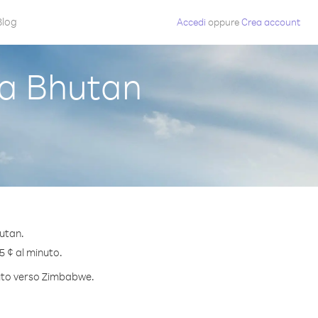
Blog
Accedi
oppure
Crea account
a Bhutan
utan.
5 ¢ al minuto.
inuto verso Zimbabwe.