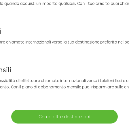
ldo quando acquisti un importo qualsiasi. Con il tuo credito puoi chia
i
are chiamate internazionali verso la tua destinazione preferita nel per
sili
sibilità di effettuare chiamate internazionali verso i telefoni fissi e c
mento. Con il piano di abbonamento mensile puoi risparmiare sulle c
Cerca altre destinazioni