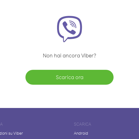
Non hai ancora Viber?
Scarica ora
DA
SCARICA
ioni su Viber
Android