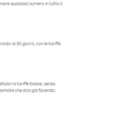
mare qualsiasi numero in tutto il
iodo di 30 giorni, con le tariffe
ellulari a tariffe basse, senza
hiamate che stai già facendo.