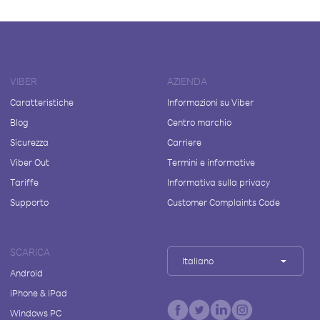
VIBER
AZIENDA
Caratteristiche
Informazioni su Viber
Blog
Centro marchio
Sicurezza
Carriere
Viber Out
Termini e informative
Tariffe
Informativa sulla privacy
Supporto
Customer Complaints Code
SCARICA
Italiano
Android
iPhone & iPad
Windows PC