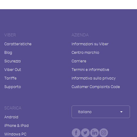
VIBER
AZIENDA
Caratteristiche
Informazioni su Viber
Blog
Centro marchio
Sicurezza
Carriere
Viber Out
Termini e informative
Tariffe
Informativa sulla privacy
Supporto
Customer Complaints Code
SCARICA
Italiano
Android
iPhone & iPad
Windows PC