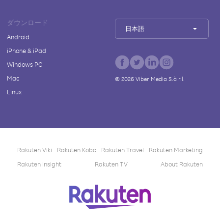
ダウンロード
日本語
Android
iPhone & iPad
Windows PC
Mac
©
2026
Viber Media S.à r.l.
Linux
Rakuten Viki
Rakuten Kobo
Rakuten Travel
Rakuten Marketing
Rakuten Insight
Rakuten TV
About Rakuten