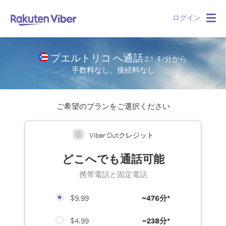
ログイン
Togg
navig
プエルトリコ へ通話
2.1
¢/分
から
手数料なし、接続料なし
ご希望のプランをご選択ください
Viber Outクレジット
どこへでも通話可能
携帯電話と固定電話
$9.99
~
476分*
$4.99
~
238分*