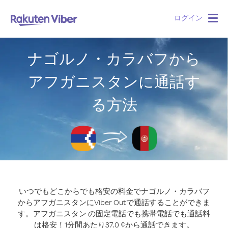
ログイン
Togg
navig
ナゴルノ・カラバフから
アフガニスタンに通話す
る方法
いつでもどこからでも格安の料金でナゴルノ・カラバフ
からアフガニスタンにViber Outで通話することができま
す。
アフガニスタン の固定電話でも携帯電話でも通話料
は格安！1分間あたり37.0 ¢から通話できます。