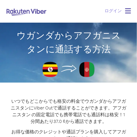
ログイン
Togg
navig
ウガンダからアフガニス
タンに通話する方法
いつでもどこからでも格安の料金でウガンダからアフガ
ニスタンにViber Outで通話することができます。
アフガ
ニスタン の固定電話でも携帯電話でも通話料は格安！1
分間あたり37.0 ¢から通話できます。
お得な価格のクレジットや通話プランを購入してアフガ