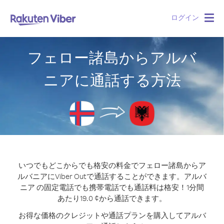
ログイン
Togg
navig
フェロー諸島からアルバ
ニアに通話する方法
いつでもどこからでも格安の料金でフェロー諸島からア
ルバニアにViber Outで通話することができます。
アルバ
ニア の固定電話でも携帯電話でも通話料は格安！1分間
あたり19.0 ¢から通話できます。
お得な価格のクレジットや通話プランを購入してアルバ