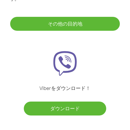
その他の目的地
Viberをダウンロード！
ダウンロード