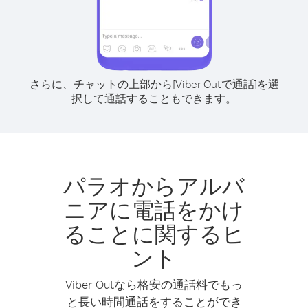
さらに、チャットの上部から[Viber Outで通話]を選
択して通話することもできます。
パラオからアルバ
ニアに電話をかけ
ることに関するヒ
ント
Viber Outなら格安の通話料でもっ
と長い時間通話をすることができ