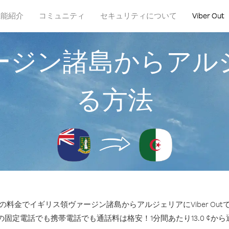
機能紹介
コミュニティ
セキュリティについて
Viber Out
ージン諸島からアル
る方法
料金でイギリス領ヴァージン諸島からアルジェリアにViber Ou
の固定電話でも携帯電話でも通話料は格安！1分間あたり13.0 ¢か