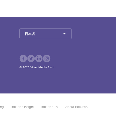
日本語
©
2026
Viber Media S.à r.l.
ing
Rakuten Insight
Rakuten TV
About Rakuten