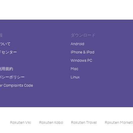
報
ダウンロード
について
Android
ドセンター
iPhone & iPad
Windows PC
利用規約
Mac
バシーポリシー
Linux
r Complaints Code
Rakuten Viki
Rakuten Kobo
Rakuten Travel
Rakuten Market