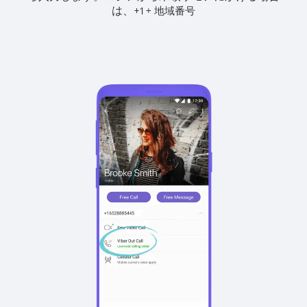
は、
+
+
1
地域番号