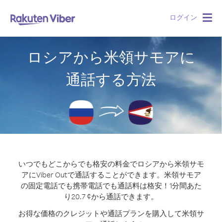
ログイン
Togg
navig
ロシアから米領サモアに
通話する方法
いつでもどこからでも格安の料金でロシアから米領サモ
アにViber Outで通話することができます。
米領サモア
の固定電話でも携帯電話でも通話料は格安！1分間あた
り20.7 ¢から通話できます。
お得な価格のクレジットや通話プランを購入して米領サ