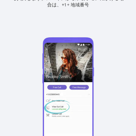
合は、
+
+
1
地域番号