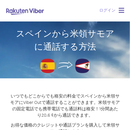
ログイン
Togg
navig
スペインから米領サモア
に通話する方法
いつでもどこからでも格安の料金でスペインから米領サ
モアにViber Outで通話することができます。
米領サモア
の固定電話でも携帯電話でも通話料は格安！1分間あた
り20.6 ¢から通話できます。
お得な価格のクレジットや通話プランを購入して米領サ