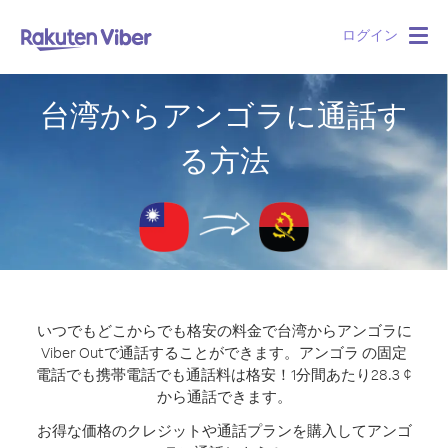
ログイン
Togg
navig
台湾からアンゴラに通話す
る方法
いつでもどこからでも格安の料金で台湾からアンゴラに
Viber Outで通話することができます。
アンゴラ の固定
電話でも携帯電話でも通話料は格安！1分間あたり28.3 ¢
から通話できます。
お得な価格のクレジットや通話プランを購入してアンゴ