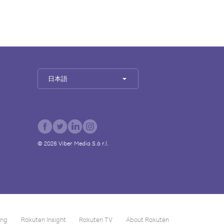
日本語
©
2026
Viber Media S.à r.l.
ing
Rakuten Insight
Rakuten TV
About Rakuten