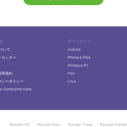
報
ダウンロード
について
Android
ドセンター
iPhone & iPad
Windows PC
利用規約
Mac
バシーポリシー
Linux
r Complaints Code
Rakuten Viki
Rakuten Kobo
Rakuten Travel
Rakuten Market