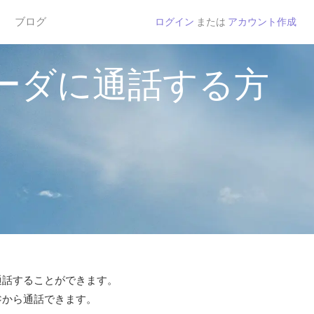
ブログ
ログイン
または
アカウント作成
ーダに通話する方
で通話することができます。
 ¢から通話できます。