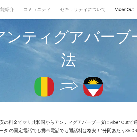
機能紹介
コミュニティ
セキュリティについて
Viber Out
アンティグアバーブ
法
の料金でマリ共和国からアンティグアバーブーダにViber Out
ダ の固定電話でも携帯電話でも通話料は格安！1分間あたり35.0