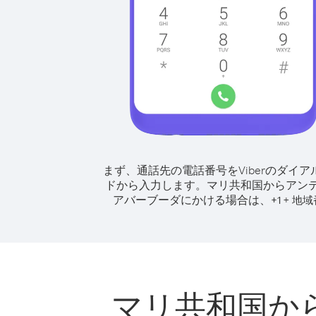
まず、通話先の電話番号をViberのダイア
ドから入力します。
マリ共和国からアン
アバーブーダにかける場合は、
+
+
1
地域
マリ共和国か