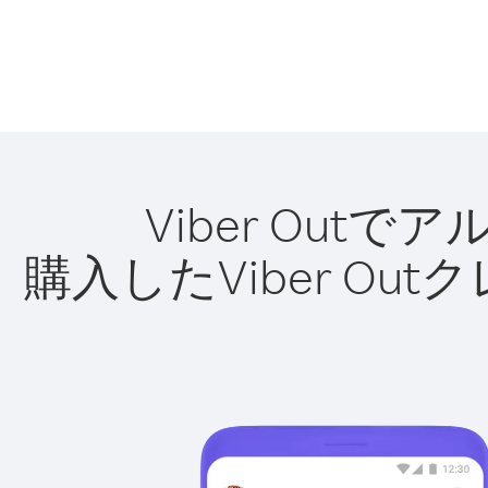
Viber Ou
購入したViber O