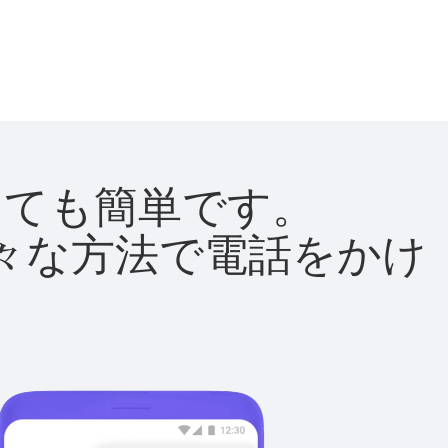
はとても簡単です。
て様々な方法で電話をかけ