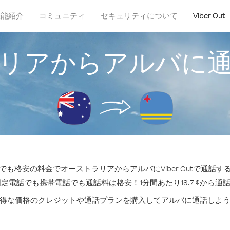
機能紹介
コミュニティ
セキュリティについて
Viber Out
リアからアルバに
も格安の料金でオーストラリアからアルバにViber Outで通話
固定電話でも携帯電話でも通話料は格安！1分間あたり18.7 ¢から通
得な価格のクレジットや通話プランを購入してアルバに通話しよ