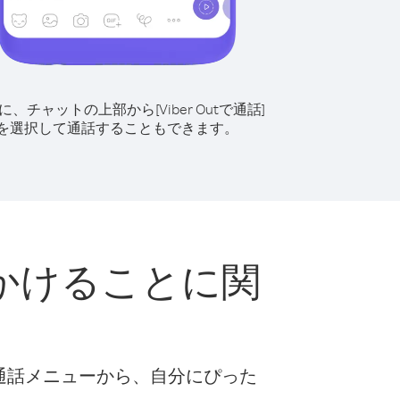
に、チャットの上部から[Viber Outで通話]
を選択して通話することもできます。
かけることに関
な通話メニューから、自分にぴった