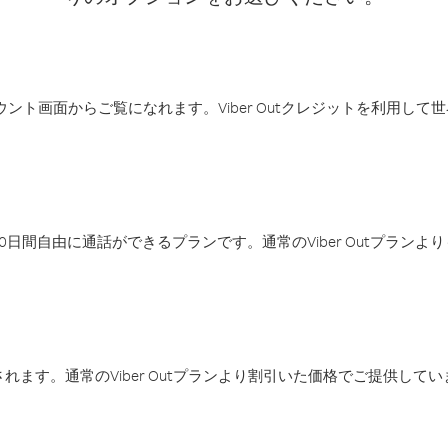
アカウント画面からご覧になれます。Viber Outクレジットを利用し
日間自由に通話ができるプランです。通常のViber Outプラン
ます。通常のViber Outプランより割引いた価格でご提供してい