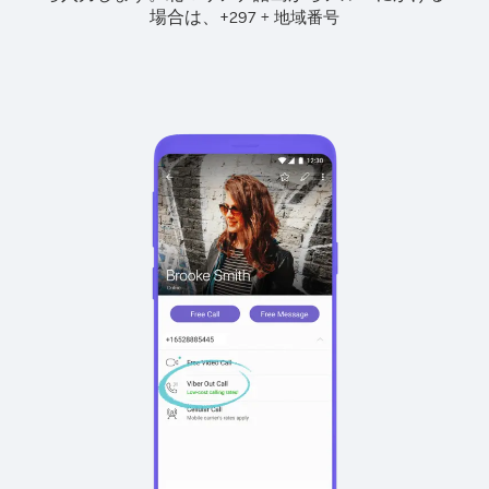
場合は、
+
+
297
地域番号