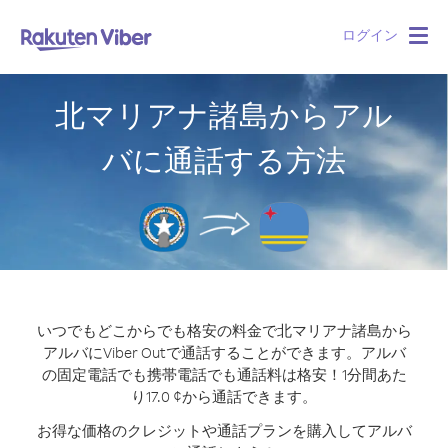
ログイン
Togg
navig
北マリアナ諸島からアル
バに通話する方法
いつでもどこからでも格安の料金で北マリアナ諸島から
アルバにViber Outで通話することができます。
アルバ
の固定電話でも携帯電話でも通話料は格安！1分間あた
り17.0 ¢から通話できます。
お得な価格のクレジットや通話プランを購入してアルバ