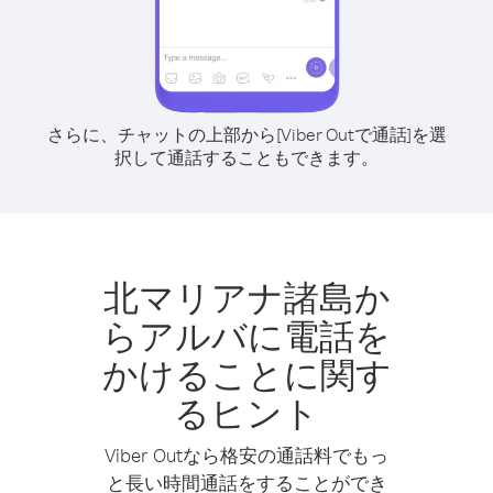
さらに、チャットの上部から[Viber Outで通話]を選
択して通話することもできます。
北マリアナ諸島か
らアルバに電話を
かけることに関す
るヒント
Viber Outなら格安の通話料でもっ
と長い時間通話をすることができ