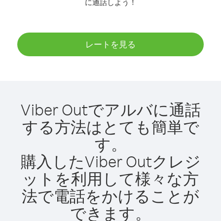
に通話しよう！
レートを見る
Viber Outでアルバに通話
する方法はとても簡単で
す。
購入したViber Outクレジ
ットを利用して様々な方
法で電話をかけることが
できます。