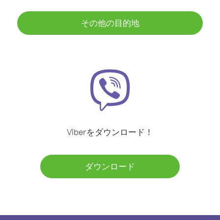
その他の目的地
Viberをダウンロード！
ダウンロード