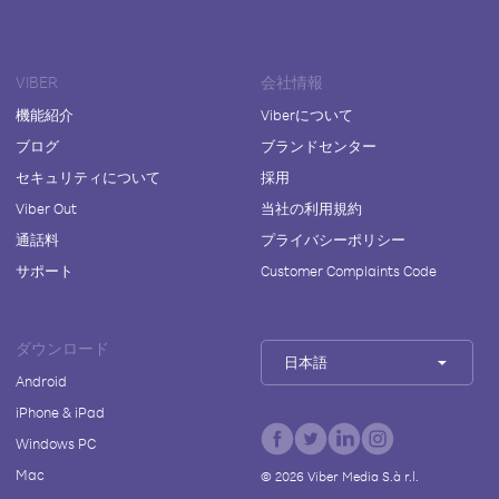
VIBER
会社情報
機能紹介
Viberについて
ブログ
ブランドセンター
セキュリティについて
採用
Viber Out
当社の利用規約
通話料
プライバシーポリシー
サポート
Customer Complaints Code
ダウンロード
日本語
Android
iPhone & iPad
Windows PC
Mac
©
2026
Viber Media S.à r.l.