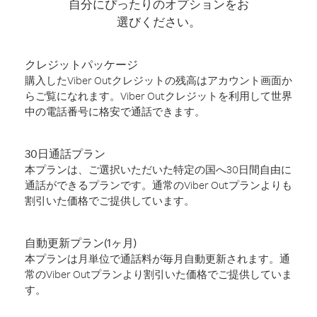
自分にぴったりのオプションをお
選びください。
クレジットパッケージ
購入したViber Outクレジットの残高はアカウント画面か
らご覧になれます。Viber Outクレジットを利用して世界
中の電話番号に格安で通話できます。
30日通話プラン
本プランは、ご選択いただいた特定の国へ30日間自由に
通話ができるプランです。通常のViber Outプランよりも
割引いた価格でご提供しています。
自動更新プラン(1ヶ月)
本プランは月単位で通話料が毎月自動更新されます。通
常のViber Outプランより割引いた価格でご提供していま
す。