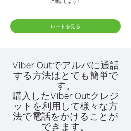
に通話しよう！
レートを見る
Viber Outでアルバに通話
する方法はとても簡単で
す。
購入したViber Outクレジ
ットを利用して様々な方
法で電話をかけることが
できます。