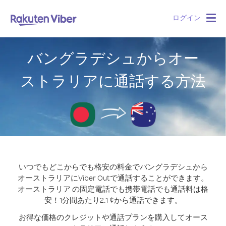
ログイン
Togg
navig
バングラデシュからオー
ストラリアに通話する方法
いつでもどこからでも格安の料金でバングラデシュから
オーストラリアにViber Outで通話することができます。
オーストラリア の固定電話でも携帯電話でも通話料は格
安！1分間あたり2.1 ¢から通話できます。
お得な価格のクレジットや通話プランを購入してオース