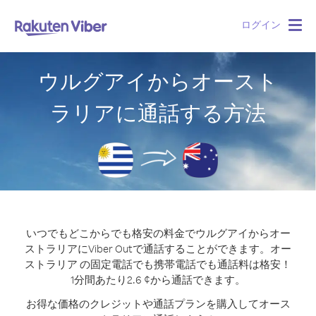
ログイン
Togg
navig
ウルグアイからオースト
ラリアに通話する方法
いつでもどこからでも格安の料金でウルグアイからオー
ストラリアにViber Outで通話することができます。
オー
ストラリア の固定電話でも携帯電話でも通話料は格安！
1分間あたり2.6 ¢から通話できます。
お得な価格のクレジットや通話プランを購入してオース