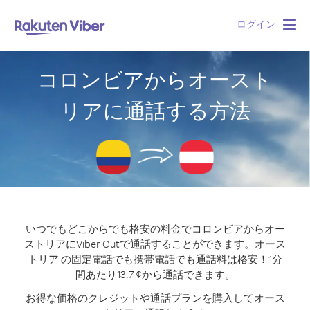
ログイン
Togg
navig
コロンビアからオースト
リアに通話する方法
いつでもどこからでも格安の料金でコロンビアからオー
ストリアにViber Outで通話することができます。
オース
トリア の固定電話でも携帯電話でも通話料は格安！1分
間あたり13.7 ¢から通話できます。
お得な価格のクレジットや通話プランを購入してオース