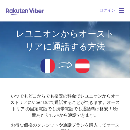
ログイン
Togg
navig
レユニオンからオースト
リアに通話する方法
いつでもどこからでも格安の料金でレユニオンからオー
ストリアにViber Outで通話することができます。
オース
トリア の固定電話でも携帯電話でも通話料は格安！1分
間あたり11.5 ¢から通話できます。
お得な価格のクレジットや通話プランを購入してオース