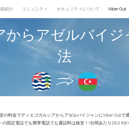
機能紹介
コミュニティ
セキュリティについて
Viber Out
アからアゼルバイジ
法
の料金でディエゴガルシアからアゼルバイジャンにViber Out
 の固定電話でも携帯電話でも通話料は格安！1分間あたり29.0 ¢