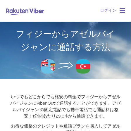
ログイン
Togg
navig
フィジーからアゼルバイ
ジャンに通話する方法
いつでもどこからでも格安の料金でフィジーからアゼル
バイジャンにViber Outで通話することができます。
アゼ
ルバイジャン の固定電話でも携帯電話でも通話料は格
安！1分間あたり29.0 ¢から通話できます。
お得な価格のクレジットや通話プランを購入してアゼル