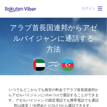
ログイン
Togg
navig
アラブ首長国連邦からアゼ
ルバイジャンに通話する
方法
いつでもどこからでも格安の料金でアラブ首長国連邦か
らアゼルバイジャンにViber Outで通話することができま
す。
アゼルバイジャン の固定電話でも携帯電話でも通話
料は格安！1分間あたり29.0 ¢から通話できます。