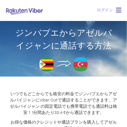
ログイン
Togg
navig
ジンバブエからアゼルバ
イジャンに通話する方法
いつでもどこからでも格安の料金でジンバブエからアゼ
ルバイジャンにViber Outで通話することができます。
ア
ゼルバイジャン の固定電話でも携帯電話でも通話料は格
安！1分間あたり33.4 ¢から通話できます。
お得な価格のクレジットや通話プランを購入してアゼル