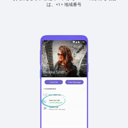
は、
+
+
1
地域番号