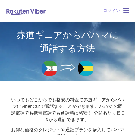
ログイン
Togg
navig
赤道ギニアからバハマに
通話する方法
いつでもどこからでも格安の料金で赤道ギニアからバハ
マにViber Outで通話することができます。
バハマ の固
定電話でも携帯電話でも通話料は格安！1分間あたり18.9
¢から通話できます。
お得な価格のクレジットや通話プランを購入してバハマ