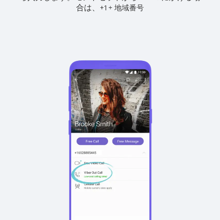
合は、
+
+
1
地域番号