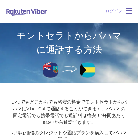
ログイン
Togg
navig
モントセラトからバハマ
に通話する方法
いつでもどこからでも格安の料金でモントセラトからバ
ハマにViber Outで通話することができます。
バハマ の
固定電話でも携帯電話でも通話料は格安！1分間あたり
18.9 ¢から通話できます。
お得な価格のクレジットや通話プランを購入してバハマ