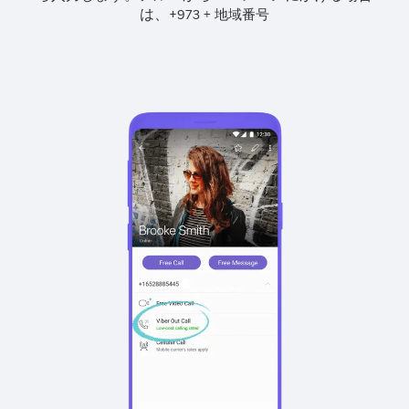
は、
+
+
973
地域番号