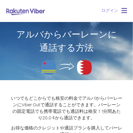
ログイン
Togg
navig
アルバからバーレーンに
通話する方法
いつでもどこからでも格安の料金でアルバからバーレー
ンにViber Outで通話することができます。
バーレーン
の固定電話でも携帯電話でも通話料は格安！1分間あた
り20.0 ¢から通話できます。
お得な価格のクレジットや通話プランを購入してバーレ