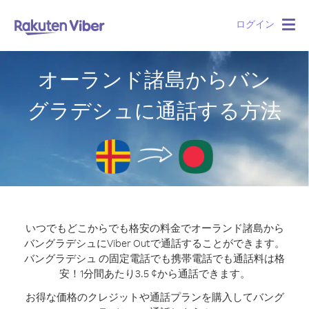
ログイン
Togg
navig
オーランド諸島からバン
グラデシュに通話する方法
いつでもどこからでも格安の料金でオーランド諸島から
バングラデシュにViber Outで通話することができます。
バングラデシュ の固定電話でも携帯電話でも通話料は格
安！1分間あたり3.5 ¢から通話できます。
お得な価格のクレジットや通話プランを購入してバング