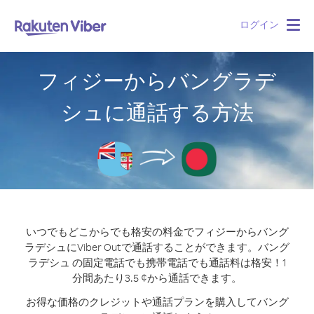
ログイン
Togg
navig
フィジーからバングラデ
シュに通話する方法
いつでもどこからでも格安の料金でフィジーからバング
ラデシュにViber Outで通話することができます。
バング
ラデシュ の固定電話でも携帯電話でも通話料は格安！1
分間あたり3.5 ¢から通話できます。
お得な価格のクレジットや通話プランを購入してバング