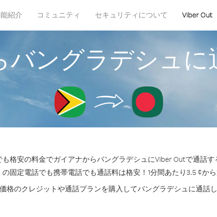
機能紹介
コミュニティ
セキュリティについて
Viber Out
らバングラデシュに
も格安の料金でガイアナからバングラデシュにViber Outで通話
 の固定電話でも携帯電話でも通話料は格安！1分間あたり3.5 ¢か
価格のクレジットや通話プランを購入してバングラデシュに通話