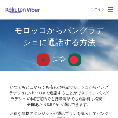
ログイン
Togg
navig
モロッコからバングラデ
シュに通話する方法
いつでもどこからでも格安の料金でモロッコからバング
ラデシュにViber Outで通話することができます。
バング
ラデシュ の固定電話でも携帯電話でも通話料は格安！1
分間あたり3.5 ¢から通話できます。
お得な価格のクレジットや通話プランを購入してバング