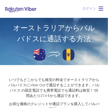
ログイン
Togg
navig
オーストラリアからバル
バドスに通話する方法
いつでもどこからでも格安の料金でオーストラリアから
バルバドスにViber Outで通話することができます。
バル
バドス の固定電話でも携帯電話でも通話料は格安！1分
間あたり27.4 ¢から通話できます。
お得な価格のクレジットや通話プランを購入してバルバ