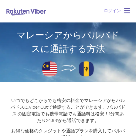
ログイン
Togg
navig
マレーシアからバルバド
スに通話する方法
いつでもどこからでも格安の料金でマレーシアからバル
バドスにViber Outで通話することができます。
バルバド
ス の固定電話でも携帯電話でも通話料は格安！1分間あ
たり24.9 ¢から通話できます。
お得な価格のクレジットや通話プランを購入してバルバ