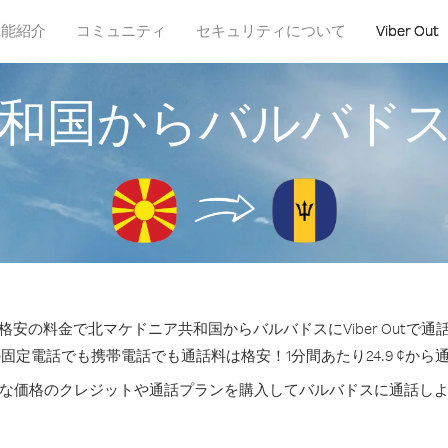
機能紹介
コミュニティ
セキュリティについて
Viber Out
和国からバルバド
安の料金で北マケドニア共和国からバルバドスにViber Outで
の固定電話でも携帯電話でも通話料は格安！1分間あたり24.9 ¢から
な価格のクレジットや通話プランを購入してバルバドスに通話し