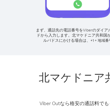
まず、通話先の電話番号をViberのダイア
ドから入力します。
北マケドニア共和国
ルバドスにかける場合は、
+
+
1
地域番
北マケドニア
Viber Outなら格安の通