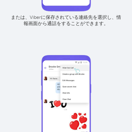
または、Viberに保存されている連絡先を選択し、情
報画面から通話をすることができます。