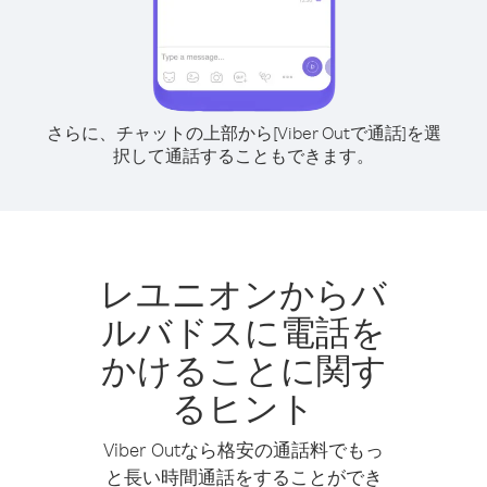
さらに、チャットの上部から[Viber Outで通話]を選
択して通話することもできます。
レユニオンからバ
ルバドスに電話を
かけることに関す
るヒント
Viber Outなら格安の通話料でもっ
と長い時間通話をすることができ