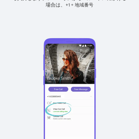
場合は、
+
+
1
地域番号